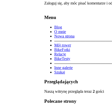
Zaloguj się, aby móc pisać komentarze i o
Menu
Blog
O mnie
Nowa strona
----------------------------------------------
Mój rower
BikeFotki
Relacje
BikeTesty
----------------------------------------------
Inne galerie
Szukaj
Przeglądających
Naszą witrynę przegląda teraz
2
gości
Polecane strony