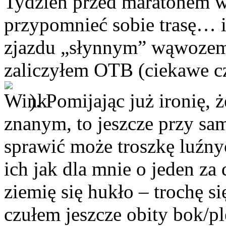
Tydzień przed maratonem w
przypomnieć sobie trasę… i 
zjazdu „słynnym” wąwozem
zaliczyłem OTB (ciekawe cz
). Pomijając już ironię,
znanym, to jeszcze przy sa
sprawić może troszkę luźny
ich jak dla mnie o jeden za 
ziemię się hukło – trochę s
czułem jeszcze obity bok/p